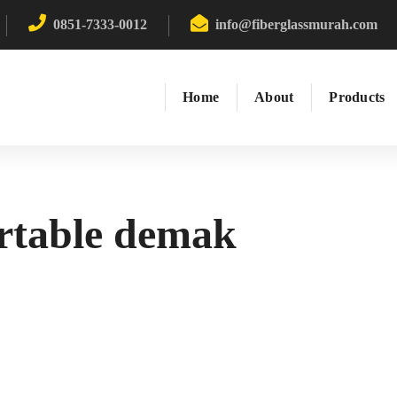
0851-7333-0012
info@fiberglassmurah.com
Home
About
Products
ortable demak