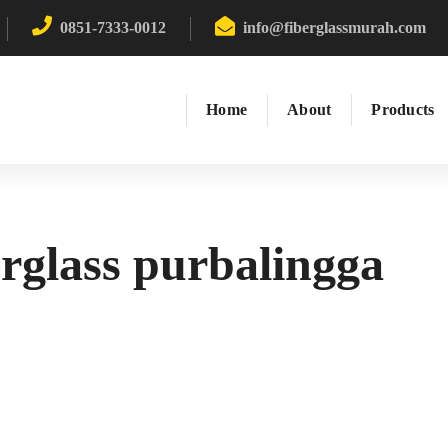
0851-7333-0012
info@fiberglassmurah.com
Home
About
Products
berglass purbalingga