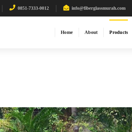
0851-7333-0012
info@fiberglassmurah.com
Home
About
Products